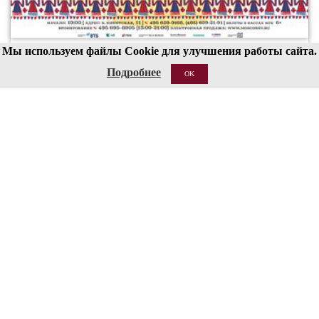
Мы используем файлы Cookie для улучшения работы сайта.
00
19
Подробнее
OK
21 АВГ 2026
Структура
Сведения об образовательной организации
Национальные проекты России
Антитеррор
Пожарная безопасность
Ссылки
О сайте
Контакты
Кассы работают с 12:00 до 19:00 (перерыв 15:00-15:30)
Бронирование билетов: 8 (495) 695-89-05,
с пн по пт; 12:00-18:00
Справки по билетам: 8 (495) 629-91-68