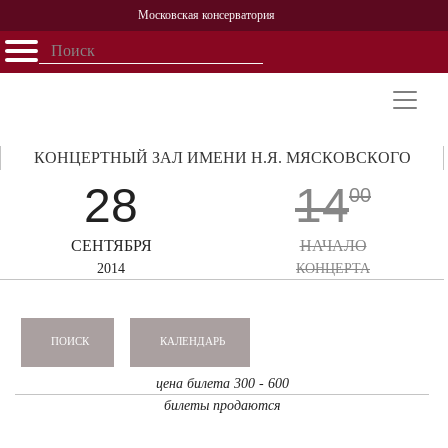
Московская консерватория
Открыть - закрыть
Главная
События
Афиша
Учеба
Наука
Структура
Персоналии
История
Партнерство
КОНЦЕРТНЫЙ ЗАЛ ИМЕНИ Н.Я. МЯСКОВСКОГО
28
14
00
СЕНТЯБРЯ
НАЧАЛО
2014
КОНЦЕРТА
КАЛЕНДАРЬ
ПОИСК
цена билета 300 - 600
билеты продаются