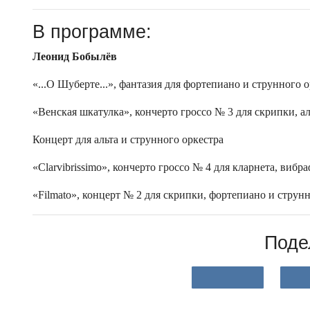
В программе:
Леонид Бобылёв
«...О Шуберте...», фантазия для фортепиано и струнного 
«Венская шкатулка», кончерто гроссо № 3 для скрипки, а
Концерт для альта и струнного оркестра
«Clarvibrissimo», кончерто гроссо № 4 для кларнета, вибр
«Filmato», концерт № 2 для скрипки, фортепиано и струн
Поде