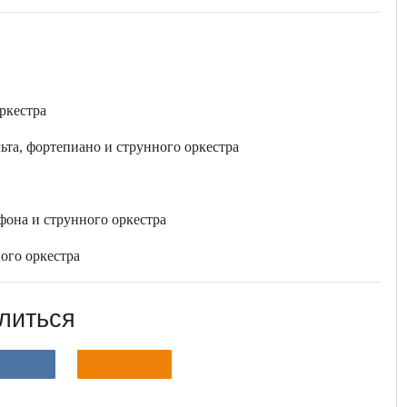
оркестра
льта, фортепиано и струнного оркестра
афона и струнного оркестра
ного оркестра
литься