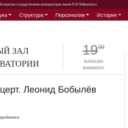
осковская государственная консерватория имени П.И.Чайковского
ука
Структура
Персоналии
История
19
00
Й ЗАЛ
ВАТОРИИ
НАЧАЛО
КОНЦЕРТА
церт. Леонид Бобылёв
 продаются