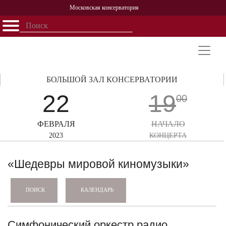
Московская консерватория
Открыть - закрыть
Главная
События
Афиша
Учеба
Наука
Структура
Персоналии
История
Партнерство
БОЛЬШОЙ ЗАЛ КОНСЕРВАТОРИИ
22
19
00
ФЕВРАЛЯ
НАЧАЛО
2023
КОНЦЕРТА
«Шедевры мировой киномузыки»
КАЛЕНДАРЬ
ПОИСК
Симфонический оркестр радио