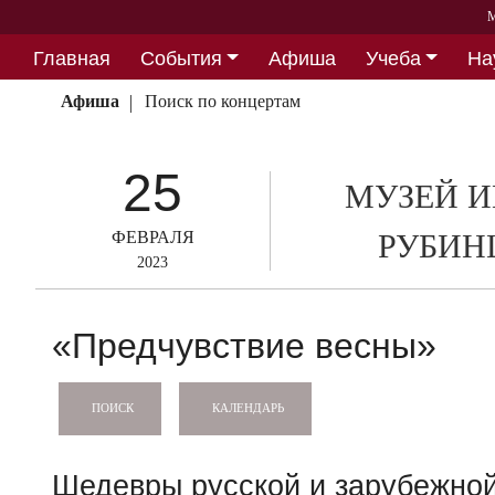
М
Главная
События
Афиша
Учеба
На
Партнерство
Афиша
Поиск по концертам
25
МУЗЕЙ И
ФЕВРАЛЯ
РУБИН
2023
«Предчувствие весны»
КАЛЕНДАРЬ
ПОИСК
Шедевры русской и зарубежной