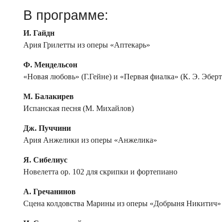
В программе:
И. Гайдн
Ария Грилетты из оперы «Аптекарь»
Ф. Мендельсон
«Новая любовь» (Г.Гейне) и «Первая фиалка» (К. Э. Эберт
М. Балакирев
Испанская песня (М. Михайлов)
Дж. Пуччини
Ария Анжелики из оперы «Анжелика»
Я. Сибелиус
Новелетта ор. 102 для скрипки и фортепиано
А. Гречанинов
Сцена колдовства Марины из оперы «Добрыня Никитич»