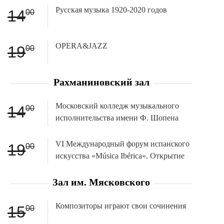
Русская музыка 1920-2020 годов
14
00
OPERA&JAZZ
19
00
Рахманиновский зал
Московский колледж музыкального
14
00
исполнительства имени Ф. Шопена
VI Международный форум испанского
19
00
искусства «Música Ibérica». Открытие
Зал им. Мясковского
Композиторы играют свои сочинения
15
00