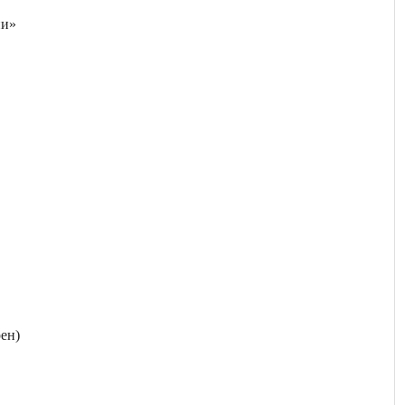
ии»
ен)