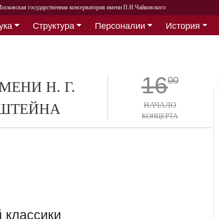
осковская государственная консерватория имени П.И.Чайковского
ука
Структура
Персоналии
История
16
00
МЕНИ Н. Г.
ШТЕЙНА
НАЧАЛО
КОНЦЕРТА
 классики