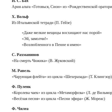
И. С. Бах
Ария альта «Готовься, Сион» из «Рождественской оратор
Х. Вольф
Из Итальянской тетради (П. Гейзе)
«Даже мелкие вещицы восхищают нас порой»
«Эй, замолчи!»
«Возлюбленного в Пенне я имею»
С. Рахманинов
«На смерть Чижика» (В. Жуковский)
М. Равель
«Чарующая флейта» из цикла «Шехеразада» (Т. Клингзор)
Ф. Пуленк
«Королева чаек» из цикла «Метаморфозы» (Л. де Вильмор
«Весёлая песня» из цикла «Песни эфира» (Ж. Мореас)
Ф. Чилеа