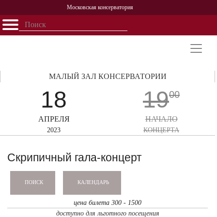
Московская консерватория
Открыть - закрыть
Главная
События
Афиша
Учеба
Наука
Структура
Персоналии
История
Партнерство
МАЛЫЙ ЗАЛ КОНСЕРВАТОРИИ
18
19
00
АПРЕЛЯ
НАЧАЛО
2023
КОНЦЕРТА
Скрипичный гала-концерт
КАЛЕНДАРЬ
ПОИСК
цена билета 300 - 1500
доступно для льготного посещения