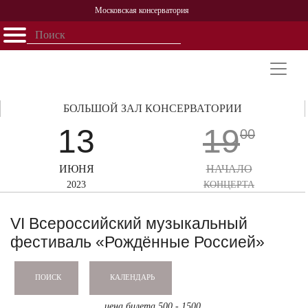
Московская консерватория
Открыть - закрыть
Главная
События
Афиша
Учеба
Наука
Структура
Персоналии
История
Партнерство
БОЛЬШОЙ ЗАЛ КОНСЕРВАТОРИИ
13
19
00
ИЮНЯ
НАЧАЛО
2023
КОНЦЕРТА
VI Всероссийский музыкальный
фестиваль «Рождённые Россией»
КАЛЕНДАРЬ
ПОИСК
цена билета 500 - 1500