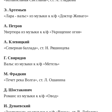
Э. Артемьев
«Лара - вальс» из музыки к к/ф «Доктор Живаго»
А. Петров
Увертюра из музыки к к/ф «Укрощение огня»
А. Клевицкий
«Северная баллада», ст. Н. Ряшинцева
Г. Свиридов
Вальс из музыки к к/ф «Метель»
М. Фрадкин
«Течет река Волга», ст. Л. Ошанина
Д. Шостакович
Романс из музыки к к/ф «Овод»
И. Дунаевский
«Заздравная» из музыки к к/ф «Весна», ст. В. Лебедева