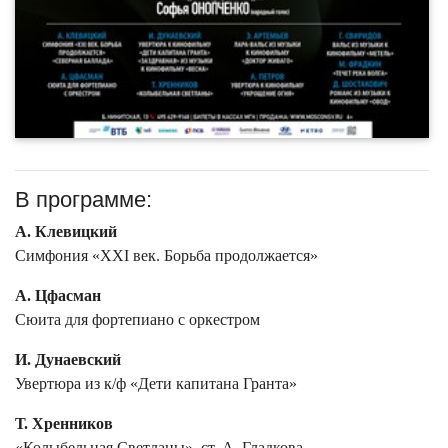
В программе:
А. Клевицкий
Симфония «ХХI век. Борьба продолжается»
А. Цфасман
Сюита для фортепиано с оркестром
И. Дунаевский
Увертюра из к/ф «Дети капитана Гранта»
Т. Хренников
«Колыбельная Светланы», ст. А. Гладкова