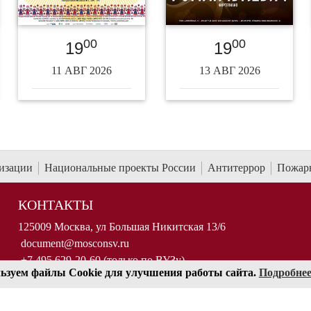
00
00
19
19
11 АВГ 2026
13 АВГ 2026
низации
Национальные проекты России
Антитеррор
Пожарн
КОНТАКТЫ
125009 Москва, ул Большая Никитская 13/6
document@mosconsv.ru
+7 495 629-20-60 (только по ВУЗу)
ьзуем файлы Cookie для улучшения работы сайта.
Подробне