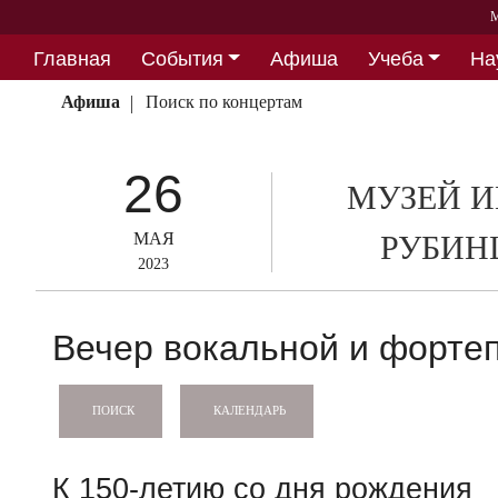
М
Главная
События
Афиша
Учеба
На
Партнерство
Афиша
Поиск по концертам
26
МУЗЕЙ И
МАЯ
РУБИН
2023
Вечер вокальной и форте
КАЛЕНДАРЬ
ПОИСК
К 150-летию со дня рождения