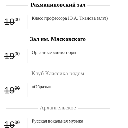
Рахманиновский зал
Класс профессора Ю.А. Тканова (альт)
19
00
Зал им. Мясковского
Органные миниатюры
19
00
Клуб Классика рядом
«Образы»
19
00
Архангельское
Русская вокальная музыка
16
00