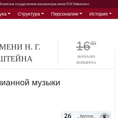
осковская государственная консерватория имени П.И.Чайковского
ука
Структура
Персоналии
История
16
00
МЕНИ Н. Г.
ШТЕЙНА
НАЧАЛО
КОНЦЕРТА
пианной музыки