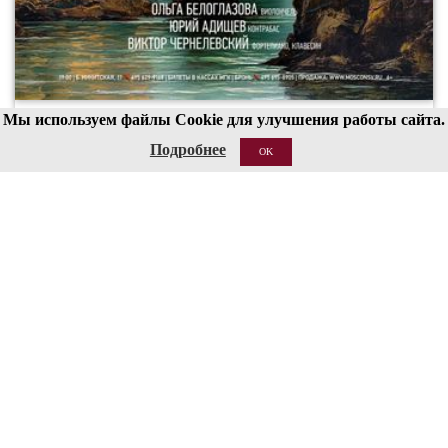
Мы используем файлы Cookie для улучшения работы сайта.
00
19
Подробнее
OK
20 АВГ 2026
Структура
Сведения об образовательной организации
Национальные проекты России
Антитеррор
Пожарная безопасность
Ссылки
О сайте
Контакты
Кассы работают с 12:00 до 19:00 (перерыв 15:00-15:30)
Бронирование билетов: 8 (495) 695-89-05,