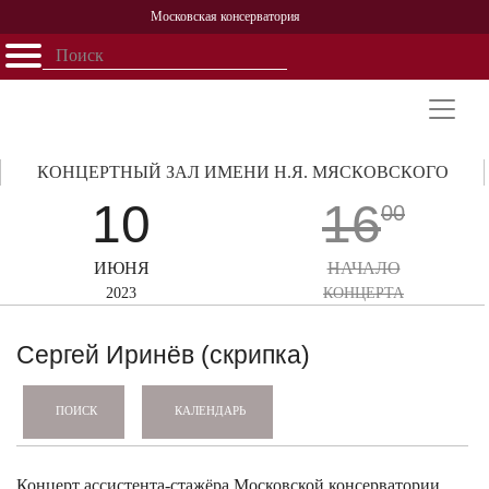
Московская консерватория
Открыть - закрыть
Главная
События
Афиша
Учеба
Наука
Структура
Персоналии
История
Партнерство
КОНЦЕРТНЫЙ ЗАЛ ИМЕНИ Н.Я. МЯСКОВСКОГО
10
16
00
ИЮНЯ
НАЧАЛО
2023
КОНЦЕРТА
Сергей Иринёв (скрипка)
КАЛЕНДАРЬ
ПОИСК
Концерт ассистента-стажёра Московской консерватории