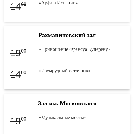
«Арфа в Испании»
14
00
Рахманиновский зал
«Приношение Франсуа Куперену»
19
00
«Изумрудный источник»
14
00
Зал им. Мясковского
«Музыкальные мосты»
19
00