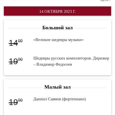
14 ОКТЯБРЯ 2023 Г.
Большой зал
«Великие шедевры музыки»
14
00
Шедевры русских композиторов. Дирижер
19
00
– Владимир Федосеев
Малый зал
Даниил Саямов (фортепиано)
19
00