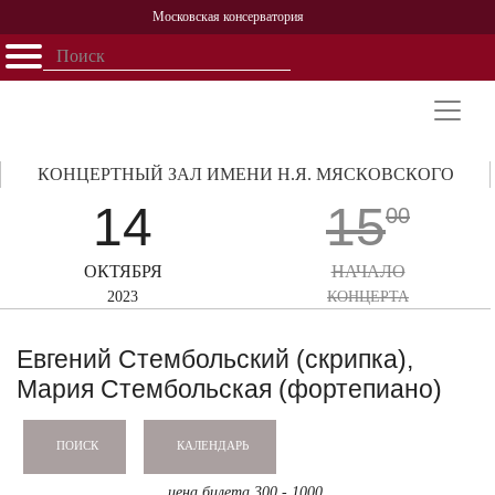
Московская консерватория
Открыть - закрыть
Главная
События
Афиша
Учеба
Наука
Структура
Персоналии
История
Партнерство
КОНЦЕРТНЫЙ ЗАЛ ИМЕНИ Н.Я. МЯСКОВСКОГО
14
15
00
ОКТЯБРЯ
НАЧАЛО
2023
КОНЦЕРТА
Евгений Стембольский (скрипка),
Мария Стембольская (фортепиано)
КАЛЕНДАРЬ
ПОИСК
цена билета 300 - 1000