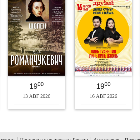
00
00
19
19
13 АВГ 2026
16 АВГ 2026
низации
Национальные проекты России
Антитеррор
Пожарн