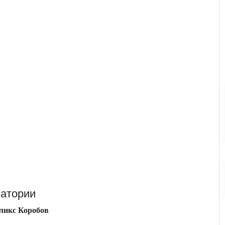
ватории
ликс Коробов