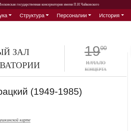
осковская государственная консерватория имени П.И.Чайковского
ука
Структура
Персоналии
История
19
00
Й ЗАЛ
ВАТОРИИ
НАЧАЛО
КОНЦЕРТА
ацкий (1949-1985)
пушкинской карте