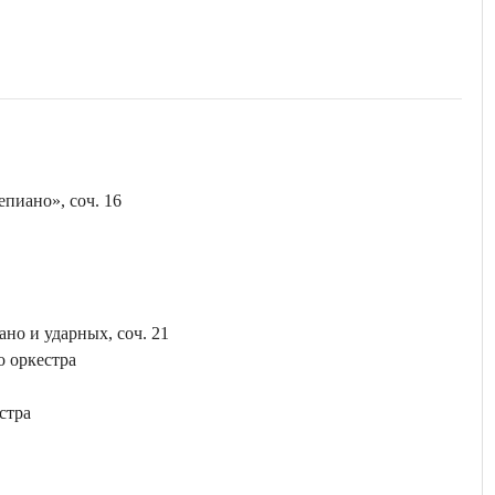
пиано», соч. 16
но и ударных, соч. 21
о оркестра
стра