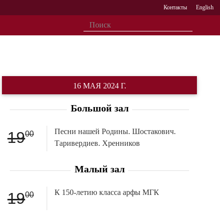
Контакты
English
16 МАЯ 2024 Г.
Большой зал
Песни нашей Родины. Шостакович.
19
00
Таривердиев. Хренников
Малый зал
К 150-летию класса арфы МГК
19
00