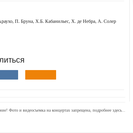
Араухо, П. Бруна, Х.Б. Кабанильес, Х. де Небра, А. Солер
литься
ние! Фото и видеосъемка на концертах запрещена,
подробнее здесь...