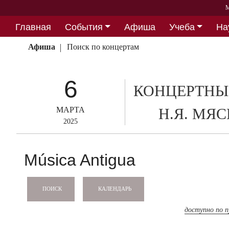
М
Главная
События
Афиша
Учеба
На
Партнерство
Афиша
Поиск по концертам
6
КОНЦЕРТНЫ
МАРТА
Н.Я. МЯ
2025
Música Antigua
КАЛЕНДАРЬ
ПОИСК
доступно по 