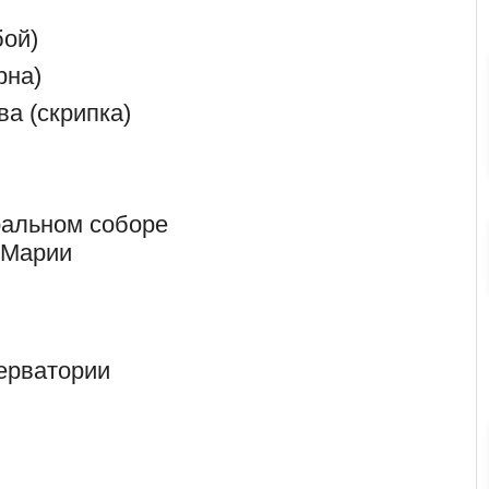
бой)
рна)
а (скрипка)
ральном соборе
 Марии
ерватории