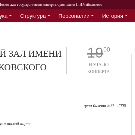
осковская государственная консерватория имени П.И.Чайковского
ука
Структура
Персоналии
История
19
00
Й ЗАЛ ИМЕНИ
СКОВСКОГО
НАЧАЛО
КОНЦЕРТА
цена билета 500 - 2000
пушкинской карте