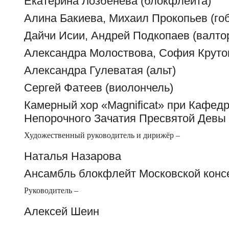
Екатерина Лозбенëва (блокфлейта)
Алина Бакиева, Михаил Прокопьев (го
Дайчи Исии, Андрей Подкопаев (валто
Александра Молоствова, София Крутов
Александра Гулеватая (альт)
Сергей Фатеев (виолончель)
Камерный хор «Magnificat» при Кафед
Непорочного Зачатия Пресвятой Девы
Художественный руководитель и дирижёр –
Наталья Назарова
Ансамбль блокфлейт Московской конс
Руководитель –
Алексей Шеин