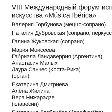
VIII Международный форум исп
искусства «Música Ibérica»
Валерия Горбунова (меццо-сопрано)
Наталия Дубровская (сопрано, перкусс
Галина Жуковская (сопрано)
Мария Моисеева
Габриэла Ландаверрия (Аргентина)
Анастасия Малых
Лаура Санчес (Коста-Рика)
(орган)
Екатерина Дмитриева
Алëна Жилина
Вера Нижарадзе
(клавесин)