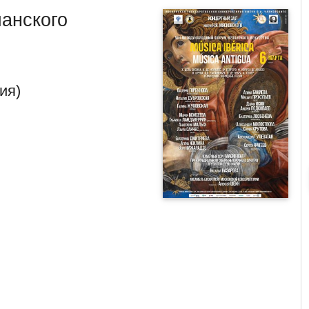
анского
ия)