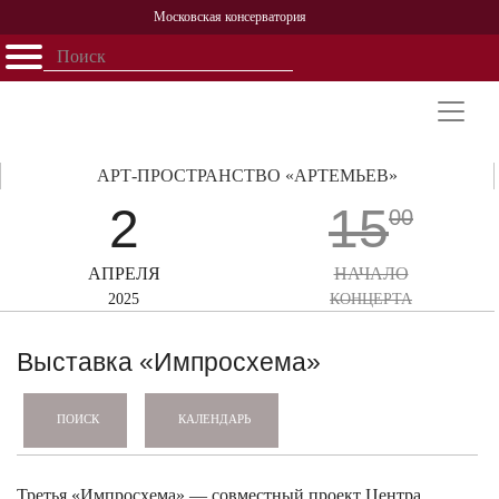
Московская консерватория
Открыть - закрыть
Главная
События
Афиша
Учеба
Наука
Структура
Персоналии
История
Партнерство
АРТ-ПРОСТРАНСТВО «АРТЕМЬЕВ»
2
15
00
АПРЕЛЯ
НАЧАЛО
2025
КОНЦЕРТА
Выставка «Импросхема»
КАЛЕНДАРЬ
ПОИСК
Третья «Импросхема» — совместный проект Центра