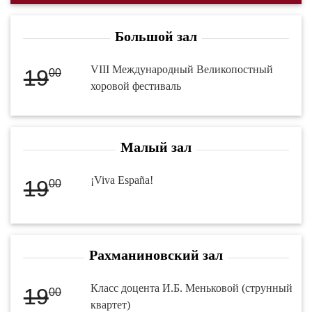
Большой зал
VIII Международный Великопостный
19
00
хоровой фестиваль
Малый зал
¡Viva España!
19
00
Рахманиновский зал
Класс доцента И.Б. Меньковой (струнный
19
00
квартет)