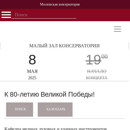
Московская консерватория
Открыть - закрыть
Главная
События
Афиша
Учеба
Наука
Структура
Персоналии
История
Партнерство
МАЛЫЙ ЗАЛ КОНСЕРВАТОРИИ
8
19
00
МАЯ
НАЧАЛО
2025
КОНЦЕРТА
К 80-летию Великой Победы!
КАЛЕНДАРЬ
ПОИСК
Кафедра медных духовых и ударных инструментов