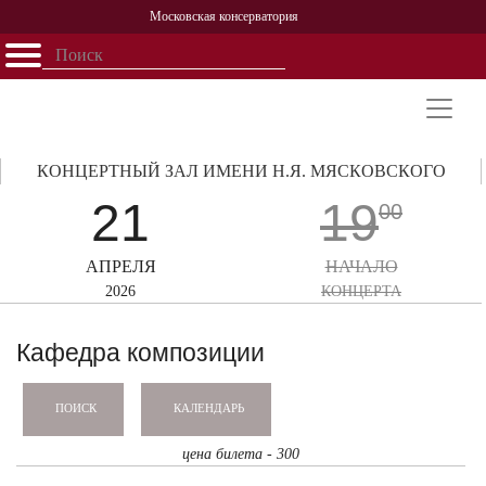
Московская консерватория
Открыть - закрыть
Главная
События
Афиша
Учеба
Наука
Структура
Персоналии
История
Партнерство
КОНЦЕРТНЫЙ ЗАЛ ИМЕНИ Н.Я. МЯСКОВСКОГО
21
19
00
АПРЕЛЯ
НАЧАЛО
2026
КОНЦЕРТА
Кафедра композиции
КАЛЕНДАРЬ
ПОИСК
цена билета - 300