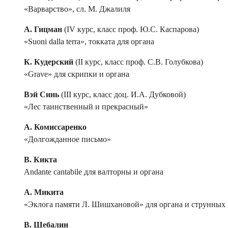
«Варварство», сл. М. Джалиля
А. Гицман
(IV курс, класс проф. Ю.С. Каспарова)
«Suoni dalla terra», токката для органа
К. Кудерский
(II курс, класс проф. С.В. Голубкова)
«Grave» для скрипки и органа
Вэй Синь
(III курс, класс доц. И.А. Дубковой)
«Лес таинственный и прекрасный»
А. Комиссаренко
«Долгожданное письмо»
В. Кикта
Andante cantabile для валторны и органа
А. Микита
«Эклога памяти Л. Шишхановой» для органа и струнных
В. Шебалин