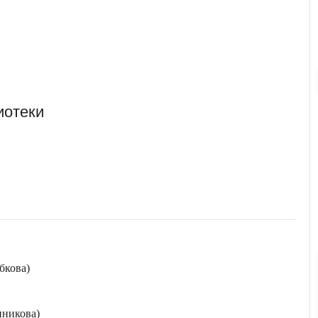
иотеки
бкова)
нникова)