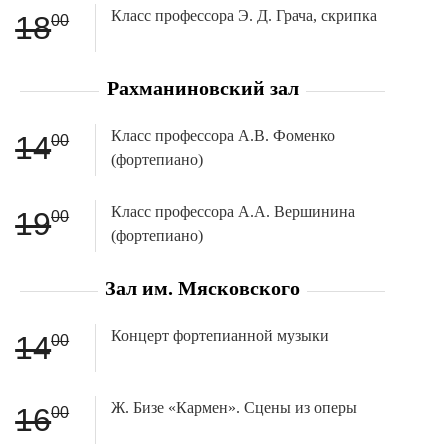
Класс профессора Э. Д. Грача, скрипка
18
00
Рахманиновский зал
Класс профессора А.В. Фоменко
14
00
(фортепиано)
Класс профессора А.А. Вершинина
19
00
(фортепиано)
Зал им. Мясковского
Концерт фортепианной музыки
14
00
Ж. Бизе «Кармен». Сцены из оперы
16
00