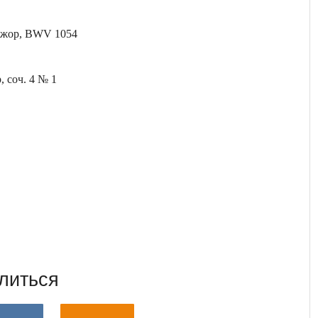
мажор, BWV 1054
, соч. 4 № 1
литься