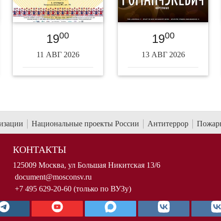
00
00
19
19
11 АВГ 2026
13 АВГ 2026
низации
Национальные проекты России
Антитеррор
Пожарн
КОНТАКТЫ
125009 Москва, ул Большая Никитская 13/6
document@mosconsv.ru
+7 495 629-20-60 (только по ВУЗу)