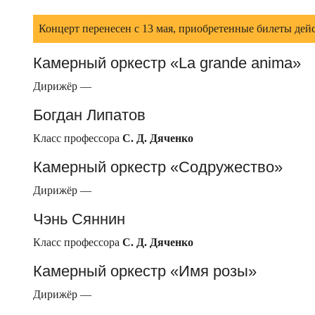
Концерт перенесен с 13 мая, приобретенные билеты дей
Камерный оркестр «La grande anima»
Дирижёр —
Богдан Липатов
Класс профессора
С. Д. Дяченко
Камерный оркестр «Содружество»
Дирижёр —
Чэнь Сяннин
Класс профессора
С. Д. Дяченко
Камерный оркестр «Имя розы»
Дирижёр —