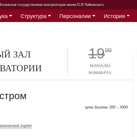
осковская государственная консерватория имени П.И.Чайковского
ука
Структура
Персоналии
История
19
00
Й ЗАЛ
ВАТОРИИ
НАЧАЛО
КОНЦЕРТА
естром
цена билета 300 - 3000
пушкинской карте