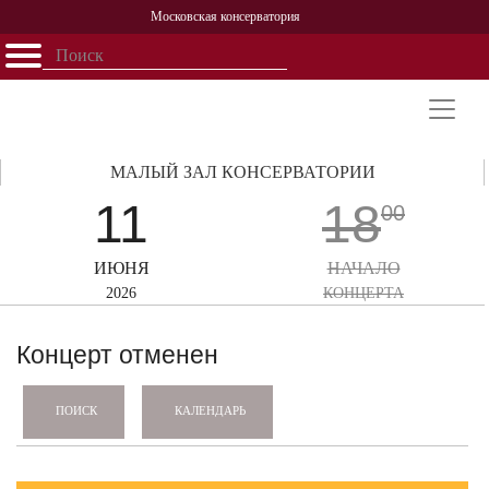
Московская консерватория
Открыть - закрыть
Главная
События
Афиша
Учеба
Наука
Структура
Персоналии
История
Партнерство
МАЛЫЙ ЗАЛ КОНСЕРВАТОРИИ
11
18
00
ИЮНЯ
НАЧАЛО
2026
КОНЦЕРТА
Концерт отменен
КАЛЕНДАРЬ
ПОИСК