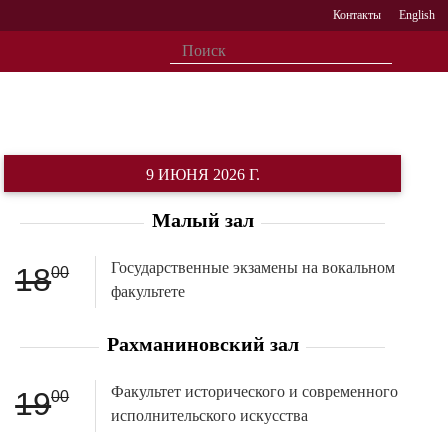
Контакты
English
9 ИЮНЯ 2026 Г.
Малый зал
Государственные экзамены на вокальном
18
00
факультете
Рахманиновский зал
Факультет исторического и современного
19
00
исполнительского искусства