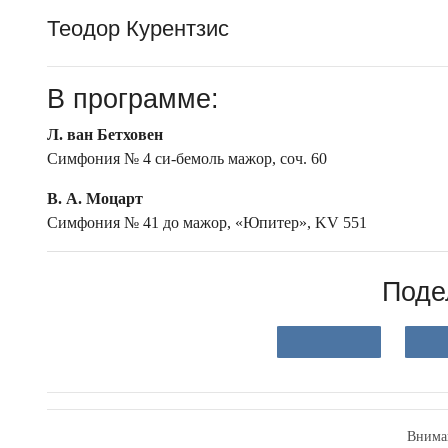
Теодор Курентзис
В программе:
Л. ван Бетховен
Симфония № 4 си-бемоль мажор, соч. 60
В. А. Моцарт
Симфония № 41 до мажор, «Юпитер», KV 551
Поде
Внима