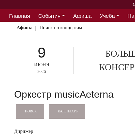
М
Главная
События
Афиша
Учеба
На
Партнерство
Афиша
Поиск по концертам
9
БОЛЬШ
ИЮНЯ
КОНСЕР
2026
Оркестр musicAeterna
КАЛЕНДАРЬ
ПОИСК
Дирижер —