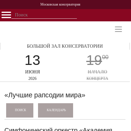
Московская консерватория
Открыть - закрыть
Главная
События
Афиша
Учеба
Наука
Структура
Персоналии
История
Партнерство
БОЛЬШОЙ ЗАЛ КОНСЕРВАТОРИИ
13
19
00
ИЮНЯ
НАЧАЛО
2026
КОНЦЕРТА
«Лучшие рапсодии мира»
КАЛЕНДАРЬ
ПОИСК
Симфонический оркестр «Академия