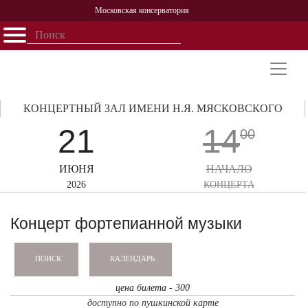
Московская консерватория
Открыть - закрыть
Главная
События
Афиша
Учеба
Наука
Структура
Персоналии
История
Партнерство
КОНЦЕРТНЫЙ ЗАЛ ИМЕНИ Н.Я. МЯСКОВСКОГО
21
14
00
ИЮНЯ
НАЧАЛО
2026
КОНЦЕРТА
Концерт фортепианной музыки
КАЛЕНДАРЬ
ПОИСК
цена билета - 300
доступно по пушкинской карте