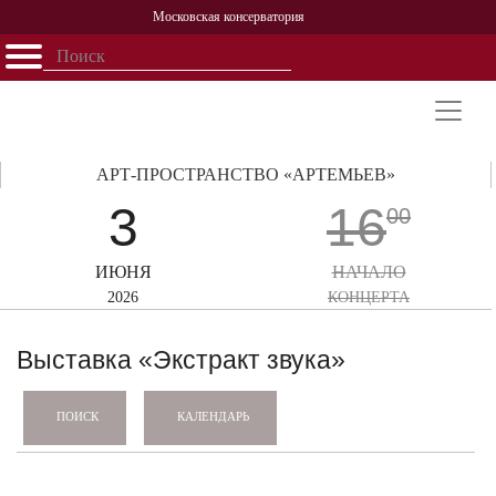
Московская консерватория
Открыть - закрыть
Главная
События
Афиша
Учеба
Наука
Структура
Персоналии
История
Партнерство
АРТ-ПРОСТРАНСТВО «АРТЕМЬЕВ»
3
16
00
ИЮНЯ
НАЧАЛО
2026
КОНЦЕРТА
Выставка «Экстракт звука»
КАЛЕНДАРЬ
ПОИСК