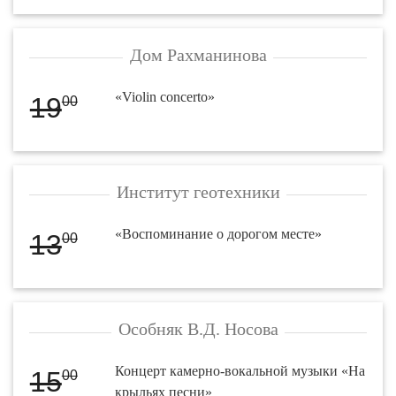
Дом Рахманинова
«Violin concerto»
19
00
Институт геотехники
«Воспоминание о дорогом месте»
13
00
Особняк В.Д. Носова
Концерт камерно-вокальной музыки «На
15
00
крыльях песни»