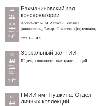
Рахманиновский зал
СБ
консерватории
21
Абонемент № 34. Алексей Селезнёв
ФЕВ
2015
(виолончель), Тамара Оганезова (фортепиано)
00
19
цена 350 - 800
Зеркальный зал ГИИ
СР
10
Шедевры виолончельных транскрипций
ДЕК
2014
00
19
ГМИИ им. Пушкина. Отдел
ПТ
личных коллекций
14