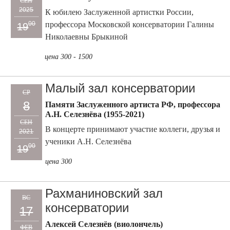
СЕН
2025
К юбилею Заслуженной артистки России,
профессора Московской консерватории Галины
00
19
Николаевны Брыкиной
цена 300 - 1500
Малый зал консерватории
СР
8
Памяти Заслуженного артиста РФ, профессора
А.Н. Селезнёва (1955-2021)
СЕН
В концерте принимают участие коллеги, друзья и
2021
ученики А.Н. Селезнёва
00
19
цена 300
Рахманиновский зал
ВС
консерватории
17
Алексей Селезнёв (виолончель)
ФЕВ