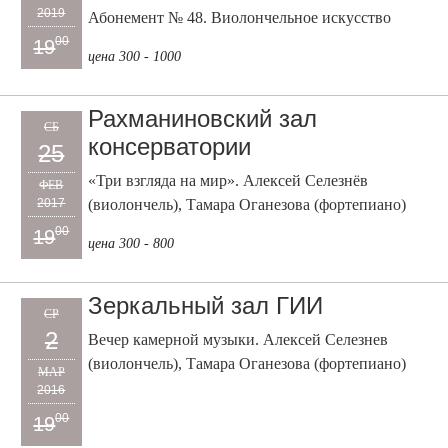
2019
Абонемент № 48. Виолончельное искусство
00
19
цена 300 - 1000
Рахманиновский зал
СБ
консерватории
25
«Три взгляда на мир». Алексей Селезнёв
ФЕВ
2017
(виолончель), Тамара Оганезова (фортепиано)
00
19
цена 300 - 800
Зеркальный зал ГИИ
СР
2
Вечер камерной музыки. Алексей Селезнев
(виолончель), Тамара Оганезова (фортепиано)
МАР
2016
00
19