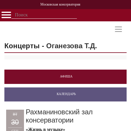
Московская консерватория
Открыть - закрыть
Главная
События
Афиша
Учеба
Наука
Структура
Персоналии
История
Партнерство
Концерты -
Оганезова Т.Д.
АФИША
КАЛЕНДАРЬ
Рахманиновский зал
ВТ
консерватории
30
«Жизнь в музыке»