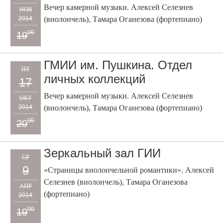
Вечер камерной музыки. Алексей Селезнев
НОЯ
2014
(виолончель), Тамара Оганезова (фортепиано)
00
19
ГМИИ им. Пушкина. Отдел
ПТ
личных коллекций
17
Вечер камерной музыки. Алексей Селезнев
ОКТ
2014
(виолончель), Тамара Оганезова (фортепиано)
00
20
Зеркальный зал ГИИ
СР
9
«Страницы виолончельной романтики». Алексей
Селезнев (виолончель), Тамара Оганезова
АПР
(фортепиано)
2014
00
19