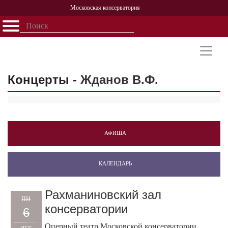
Московская консерватория
Открыть - закрыть
Главная
События
Афиша
Учеба
Наука
Структура
Персоналии
История
Партнерство
Концерты -
Жданов В.Ф.
АФИША
КАЛЕНДАРЬ
Рахманиновский зал
ПН
консерватории
6
Оперный театр Московской консерватории