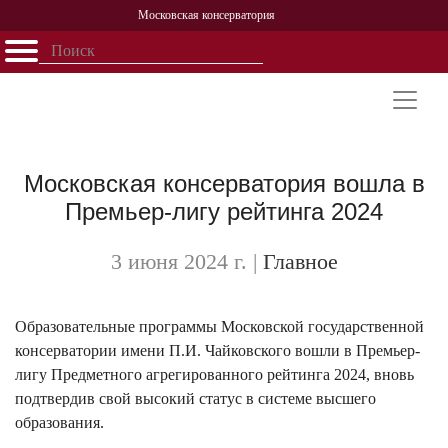
Московская консерватория
Открыть - закрыть
Главная
События
Афиша
Учеба
Наука
Структура
Персоналии
История
Партнерство
Московская консерватория вошла в
Премьер-лигу рейтинга 2024
3 июня 2024 г.
|
Главное
Образовательные программы Московской государственной
консерватории имени П.И. Чайковского вошли в Премьер-
лигу Предметного агрегированного рейтинга 2024, вновь
подтвердив свой высокий статус в системе высшего
образования.