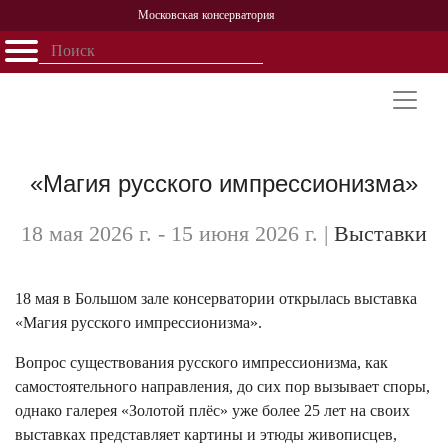
Московская консерватория
Открыть - закрыть
Главная
События
Афиша
Учеба
Наука
Структура
Персоналии
История
Партнерство
«Магия русского импрессионизма»
18 мая 2026 г. - 15 июня 2026 г.
|
Выставки
18 мая в Большом зале консерватории открылась выставка
«Магия русского импрессионизма».
Вопрос существования русского импрессионизма, как
самостоятельного направления, до сих пор вызывает споры,
однако галерея «Золотой плёс» уже более 25 лет на своих
выставках представляет картины и этюды живописцев,