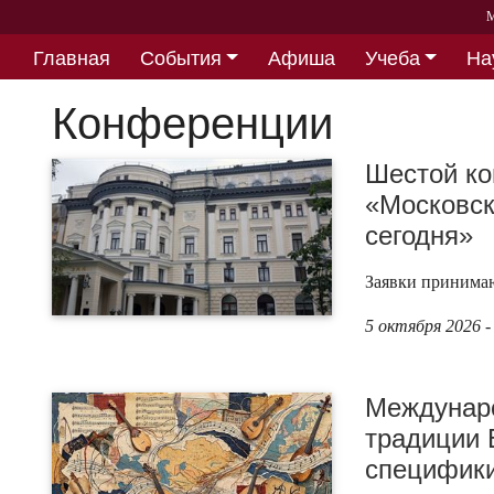
М
Главная
События
Афиша
Учеба
На
Партнерство
Конференции
Шестой ко
«Московск
сегодня»
Заявки принимаю
5 октября 2026 -
Междунар
традиции 
специфики