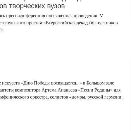
ов творческих вузов
ась пресс-конференция посвященная проведению V
етительского проекта «Всероссийская декада выпускников
».
е искусств «Дню Победы посвящается...» в Большом зале
кантаты композитора Артема Ананьева «Песни Родины» для
имфонического оркестра, солистов - домры, русской гармони,