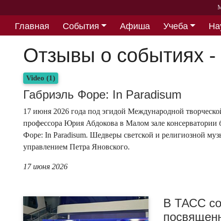
М
Главная
События
Афиша
Учеба
На
Партнерство
Отзывы о событиях - 
Video (1)
Габриэль Форе: In Paradisum
17 июня 2026 года под эгидой Международной творческой 
профессора Юрия Абдокова в Малом зале консерватории 
Форе: In Paradisum. Шедверы светской и религиозной муз
управлением Петра Яновского.
17 июня 2026
В ТАСС со
посвященн