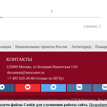
2
страниц: 2
низации
Национальные проекты России
Антитеррор
Пожарн
КОНТАКТЫ
125009 Москва, ул Большая Никитская 13/6
document@mosconsv.ru
+7 495 629-20-60 (только по ВУЗу)
осковская государственная консерватория имени П.И.Чайковского. Все п
ьзуем файлы Cookie для улучшения работы сайта.
Подробне