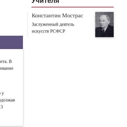
Учителя
Константин Мострас
Заслуженный деятель
искусств РСФСР
лета. В
нимание
 у
родолжая
13