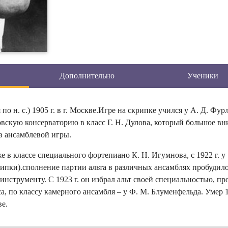
Дополнительно
Ученики
по н. с.) 1905 г. в г. Москве.Игре на скрипке учился у А. Д. Фур
овскую консерваторию в класс Г. Н. Дулова, который большое в
в ансамблевой игры.
е в классе специального фортепиано К. Н. Игумнова, с 1922 г. у
крипки).сполнение партии альта в различных ансамблях пробудило
инструменту. С 1923 г. он избрал альт своей специальностью, п
аса, по классу камерного ансамбля – у Ф. М. Блуменфельда. Умер 
ве.