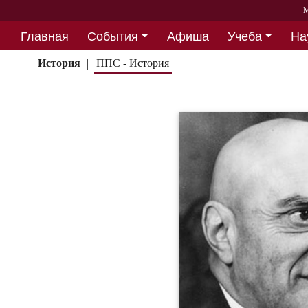
М
Главная
События
Афиша
Учеба
На
Партнерство
История
ППС - История