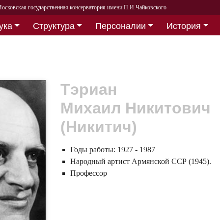
осковская государственная консерватория имени П.И.Чайковского
ука
Структура
Персоналии
История
Тэриан
Михаил Никитович
(Никитич)
Годы работы:
1927 - 1987
Народный артист Армянской ССР (1945).
Профессор