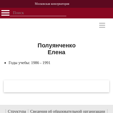
Московская консерватория
Открыть - закрыть
Главная
События
Афиша
Учеба
Наука
Структура
Персоналии
История
Партнерство
Полуянченко
Елена
Годы учебы:
1986 - 1991
Структура
Сведения об образовательной организации