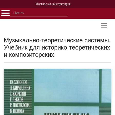
Московская консерватория
Открыть - закрыть
Главная
События
Афиша
Учеба
Наука
Структура
Персоналии
История
Партнерство
Музыкально-теоретические системы.
Учебник для историко-теоретических
и композиторских