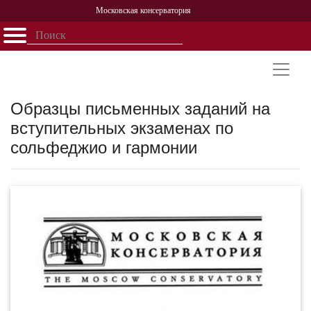
Московская консерватория
Открыть - закрыть
Главная
События
Афиша
Учеба
Наука
Структура
Персоналии
История
Партнерство
Образцы письменных заданий на
вступительных экзаменах по
сольфеджио и гармонии