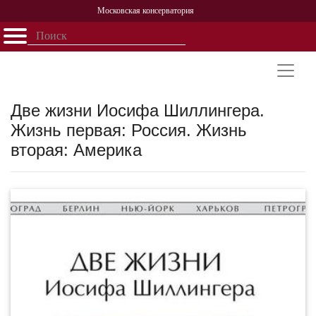
Московская консерватория
Открыть - закрыть
Главная
События
Афиша
Учеба
Наука
Структура
Персоналии
История
Партнерство
Две жизни Иосифа Шиллингера.
Жизнь первая: Россия. Жизнь
вторая: Америка