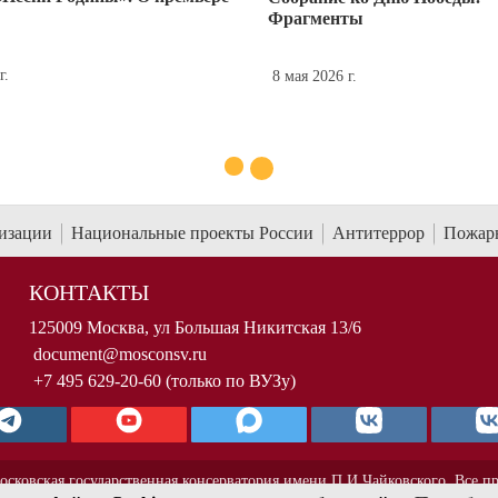
Фрагменты
г.
8 мая 2026 г.
низации
Национальные проекты России
Антитеррор
Пожарн
КОНТАКТЫ
125009 Москва, ул Большая Никитская 13/6
document@mosconsv.ru
+7 495 629-20-60 (только по ВУЗу)
осковская государственная консерватория имени П.И.Чайковского. Все п