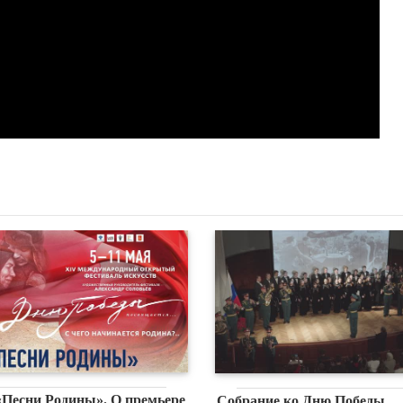
«Песни Родины». О премьере
Собрание ко Дню Победы.