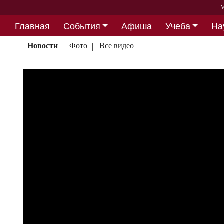
М
Главная
События
Афиша
Учеба
На
Партнерство
Новости
Фото
Все видео