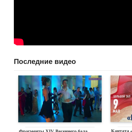
Последние видео
Кантата 
Фрагменты XIV Весеннего бала