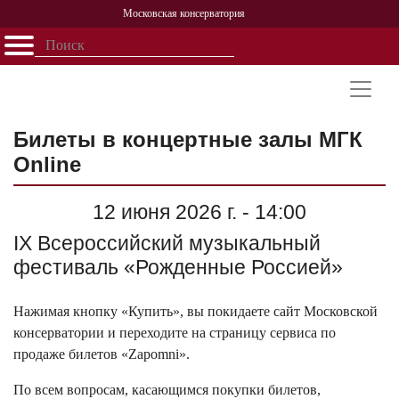
Московская консерватория
Открыть - закрыть
Главная
События
Афиша
Учеба
Наука
Структура
Персоналии
История
Партнерство
Билеты в концертные залы МГК
Online
12 июня 2026 г. - 14:00
IX Всероссийский музыкальный
фестиваль «Рожденные Россией»
Нажимая кнопку «Купить», вы покидаете сайт Московской
консерватории и переходите на страницу сервиса по
продаже билетов «Zapomni».
По всем вопросам, касающимся покупки билетов,