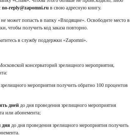
 папку «Спам». Чтобы этого больше не происходило, либо
с
no-reply@zapomni.ru
в свою адресную книгу.
 не может попасть в папку «Входящие». Освободите место в
ки, чтобы получить код заказа повторно.
братитесь в службу поддержки «Zapomni».
Московской консерваторий зрелищного мероприятия,
нта:
 зрелищного мероприятия получить обратно 100 процентов
пять дней
до дня проведения зрелищного мероприятия
та или абонемента;
и дня
до дня проведения зрелищного мероприятия получить
онемента.