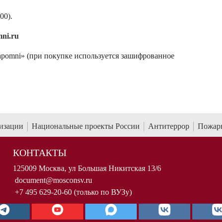
00).
ni.ru
apomni» (при покупке используется зашифрованное
низации
Национальные проекты России
Антитеррор
Пожарн
КОНТАКТЫ
125009 Москва, ул Большая Никитская 13/6
document@mosconsv.ru
+7 495 629-20-60 (только по ВУЗу)