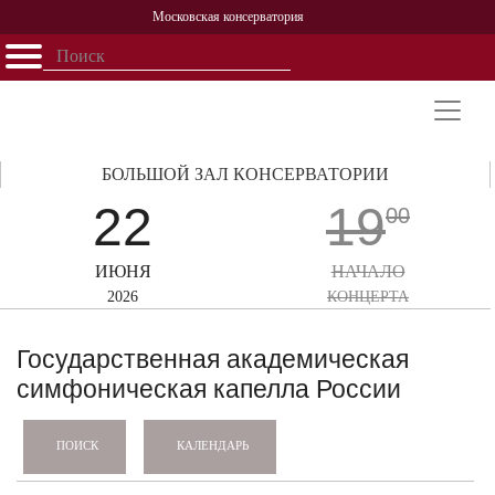
Московская консерватория
Открыть - закрыть
Главная
События
Афиша
Учеба
Наука
Структура
Персоналии
История
Партнерство
БОЛЬШОЙ ЗАЛ КОНСЕРВАТОРИИ
22
19
00
ИЮНЯ
НАЧАЛО
2026
КОНЦЕРТА
Государственная академическая
симфоническая капелла России
КАЛЕНДАРЬ
ПОИСК