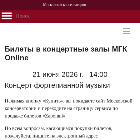
Московская консерватория
Открыть - закрыть
Главная
События
Афиша
Учеба
Наука
Структура
Персоналии
История
Партнерство
Билеты в концертные залы МГК
Online
21 июня 2026 г. - 14:00
Концерт фортепианной музыки
Нажимая кнопку «Купить», вы покидаете сайт Московской
консерватории и переходите на страницу сервиса по
продаже билетов «Zapomni».
По всем вопросам, касающимся покупки билетов,
пожалуйста, пишите на электронный адрес