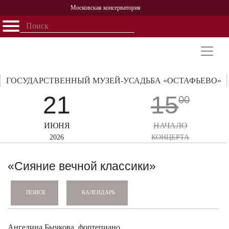
Московская консерватория
Открыть - закрыть
Главная
События
Афиша
Учеба
Наука
Структура
Персоналии
История
Партнерство
ГОСУДАРСТВЕННЫЙ МУЗЕЙ-УСАДЬБА «ОСТАФЬЕВО»
21
15
00
ИЮНЯ
НАЧАЛО
2026
КОНЦЕРТА
«Сияние вечной классики»
КАЛЕНДАРЬ
ПОИСК
Ангелина Бычкова, фортепиано