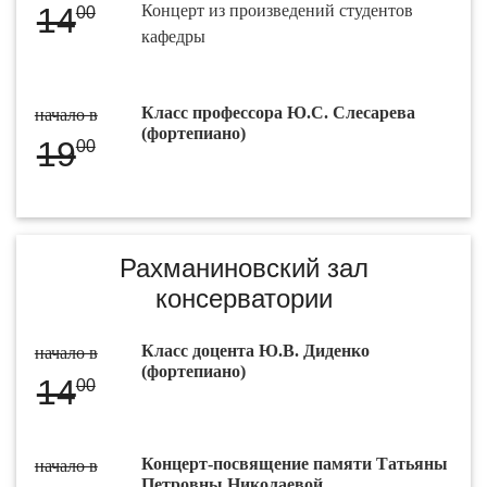
14
Концерт из произведений студентов
00
кафедры
Класс профессора Ю.С. Слесарева
начало в
(фортепиано)
19
00
Рахманиновский зал
консерватории
Класс доцента Ю.В. Диденко
начало в
(фортепиано)
14
00
Концерт-посвящение памяти Татьяны
начало в
Петровны Николаевой