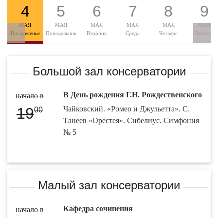
4
5
6
7
8
9
МАЯ
МАЯ
МАЯ
МАЯ
МАЯ
МАЯ
Воскресенье
Понедельник
Вторник
Среда
Четверг
Пятница
Большой зал консерватории
В День рождения Г.Н. Рождественского
начало в
19
Чайковский. «Ромео и Джульетта». С.
00
Танеев «Орестея». Сибелиус. Симфония
№ 5
Малый зал консерватории
Кафедра сочинения
начало в