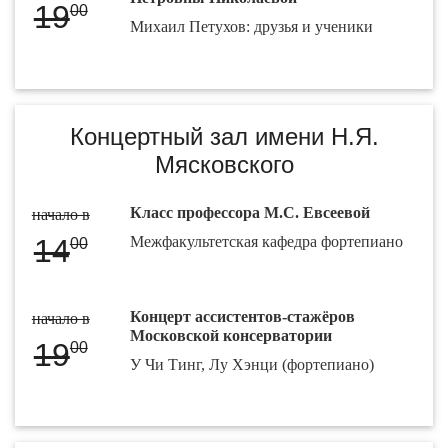
19
00
Михаил Петухов: друзья и ученики
Концертный зал имени Н.Я.
Мясковского
Класс профессора М.С. Евсеевой
начало в
14
Межфакультетская кафедра фортепиано
00
Концерт ассистентов-стажёров
начало в
Московской консерватории
19
00
У Чи Тинг, Лу Хэнци (фортепиано)