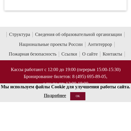
Структура
Сведения об образовательной организации
Национальные проекты России
Антитеррор
Пожарная безопасность
Ссылки
О сайте
Контакты
Кассы работают с 12:00 до 19:00 (перерыв 15:00-15:30)
Бронирование билетов: 8 (495) 695-89-05,
с пн по пт; 12:00-18:00
Мы используем файлы Cookie для улучшения работы сайта.
Справки по билетам: 8 (495) 629-91-68
Подробнее
OK
КОНТАКТЫ
125009 Москва, ул Большая Никитская 13/6
document@mosconsv.ru
+7 495 629-20-60 (только по ВУЗу)