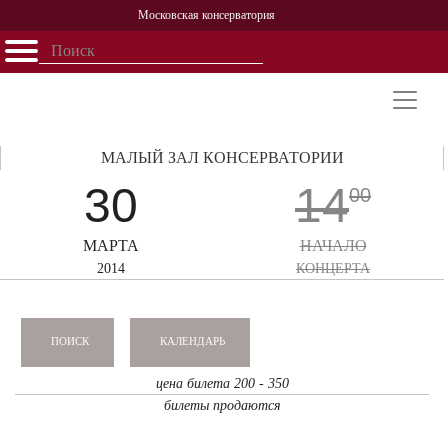
Московская консерватория
Открыть - закрыть
Главная
События
Афиша
Учеба
Наука
Структура
Персоналии
История
Партнерство
МАЛЫЙ ЗАЛ КОНСЕРВАТОРИИ
30
14
00
МАРТА
НАЧАЛО
2014
КОНЦЕРТА
КАЛЕНДАРЬ
ПОИСК
цена билета 200 - 350
билеты продаются