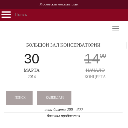
Московская консерватория
Открыть - закрыть
Главная
События
Афиша
Учеба
Наука
Структура
Персоналии
История
Партнерство
БОЛЬШОЙ ЗАЛ КОНСЕРВАТОРИИ
30
14
00
МАРТА
НАЧАЛО
2014
КОНЦЕРТА
КАЛЕНДАРЬ
ПОИСК
цена билета 200 - 800
билеты продаются