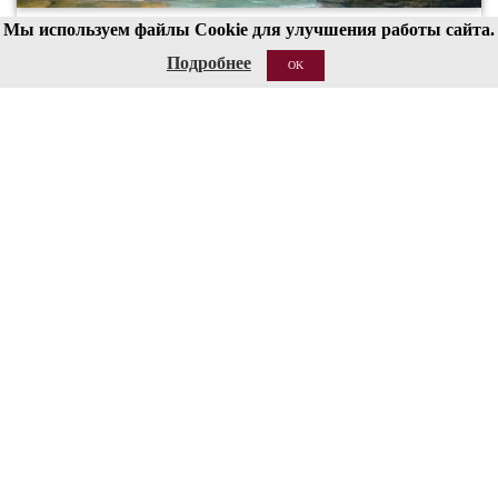
Мы используем файлы Cookie для улучшения работы сайта.
00
19
Подробнее
OK
20 АВГ 2026
Структура
Сведения об образовательной организации
Национальные проекты России
Антитеррор
Пожарная безопасность
Ссылки
О сайте
Контакты
Кассы работают с 12:00 до 19:00 (перерыв 15:00-15:30)
Бронирование билетов: 8 (495) 695-89-05,
с пн по пт; 12:00-18:00
Справки по билетам: 8 (495) 629-91-68
КОНТАКТЫ