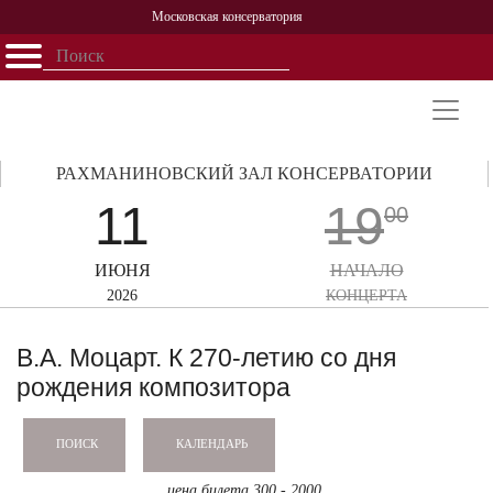
Московская консерватория
Открыть - закрыть
Главная
События
Афиша
Учеба
Наука
Структура
Персоналии
История
Партнерство
РАХМАНИНОВСКИЙ ЗАЛ КОНСЕРВАТОРИИ
11
19
00
ИЮНЯ
НАЧАЛО
2026
КОНЦЕРТА
В.А. Моцарт. К 270-летию со дня
рождения композитора
КАЛЕНДАРЬ
ПОИСК
цена билета 300 - 2000