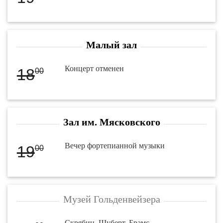
Малый зал
Концерт отменен
18
00
Зал им. Мясковского
Вечер фортепианной музыки
19
00
Музей Гольденвейзера
Скрябин. Шуберт. Брамс