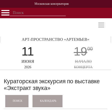
Московская консерватория
Открыть - закрыть
Главная
События
Афиша
Учеба
Наука
Структура
Персоналии
История
Партнерство
АРТ-ПРОСТРАНСТВО «АРТЕМЬЕВ»
11
19
00
ИЮНЯ
НАЧАЛО
2026
КОНЦЕРТА
Кураторская экскурсия по выставке
«Экстракт звука»
КАЛЕНДАРЬ
ПОИСК