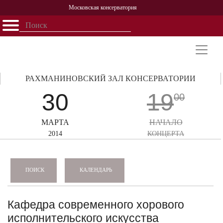
Московская консерватория
Открыть - закрыть
Главная
События
Афиша
Учеба
Наука
Структура
Персоналии
История
Партнерство
РАХМАНИНОВСКИЙ ЗАЛ КОНСЕРВАТОРИИ
30
19
00
МАРТА
НАЧАЛО
2014
КОНЦЕРТА
КАЛЕНДАРЬ
ПОИСК
Кафедра современного хорового
исполнительского искусства