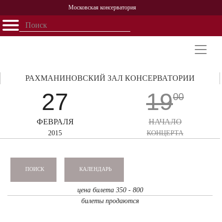
Московская консерватория
Открыть - закрыть
Главная
События
Афиша
Учеба
Наука
Структура
Персоналии
История
Партнерство
РАХМАНИНОВСКИЙ ЗАЛ КОНСЕРВАТОРИИ
27
19
00
ФЕВРАЛЯ
НАЧАЛО
2015
КОНЦЕРТА
КАЛЕНДАРЬ
ПОИСК
цена билета 350 - 800
билеты продаются