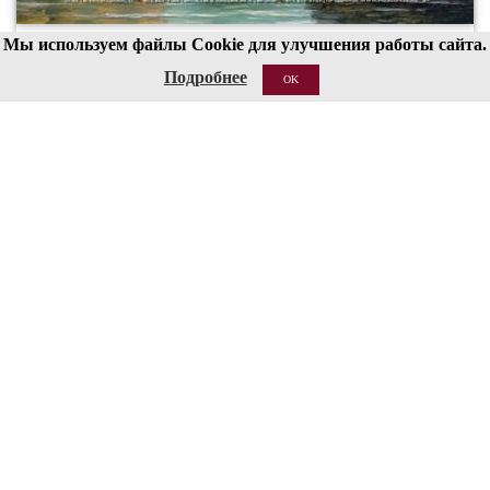
Мы используем файлы Cookie для улучшения работы сайта.
00
19
Подробнее
OK
20 АВГ 2026
Структура
Сведения об образовательной организации
Национальные проекты России
Антитеррор
Пожарная безопасность
Ссылки
О сайте
Контакты
Кассы работают с 12:00 до 19:00 (перерыв 15:00-15:30)
Бронирование билетов: 8 (495) 695-89-05,
с пн по пт; 12:00-18:00
Справки по билетам: 8 (495) 629-91-68
КОНТАКТЫ