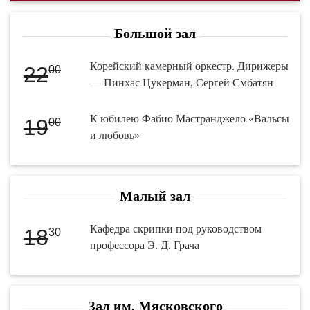
Большой зал
Корейский камерный оркестр. Дирижеры
22
00
— Пинхас Цукерман, Сергей Смбатян
К юбилею Фабио Мастранджело «Вальсы
19
00
и любовь»
Малый зал
Кафедра скрипки под руководством
18
30
профессора Э. Д. Грача
Зал им. Мясковского