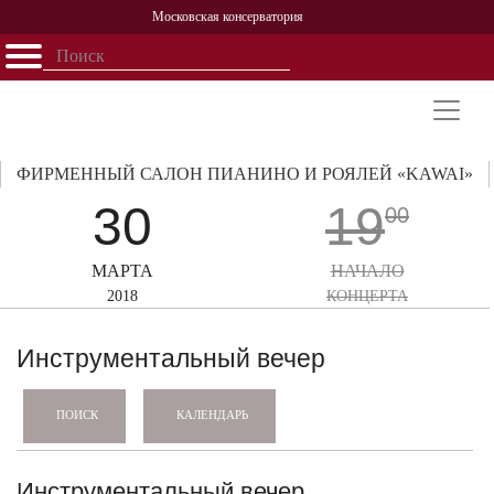
Московская консерватория
Открыть - закрыть
Главная
События
Афиша
Учеба
Наука
Структура
Персоналии
История
Партнерство
ФИРМЕННЫЙ САЛОН ПИАНИНО И РОЯЛЕЙ «KAWAI»
30
19
00
МАРТА
НАЧАЛО
2018
КОНЦЕРТА
Инструментальный вечер
КАЛЕНДАРЬ
ПОИСК
Инструментальный вечер