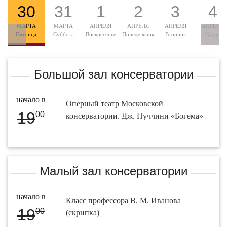
30
31
1
2
3
4
МАРТА
МАРТА
АПРЕЛЯ
АПРЕЛЯ
АПРЕЛЯ
АПРЕЛЯ
Пятница
Суббота
Воскресенье
Понедельник
Вторник
Среда
Большой зал консерватории
начало в
Оперный театр Московской
19
00
консерватории. Дж. Пуччини «Богема»
Малый зал консерватории
начало в
Класс профессора В. М. Иванова
19
00
(скрипка)