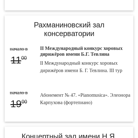
Рахманиновский зал
консерватории
II Международный конкурс хоровых
начало в
дирижёров имени Б.Г. Тевлина
11
00
II Международный конкурс хоровых
дирижёров имени Б. Г. Тевлина. III тур
начало в
Абонемент № 47. «Pianomusica». Элеонора
19
00
Карпухова (фортепиано)
Концертный зал имени Н.Я.