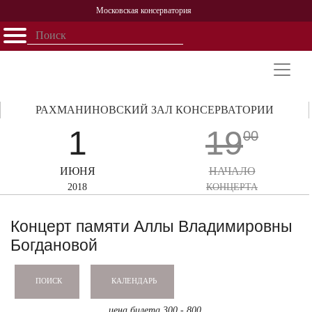
Московская консерватория
Открыть - закрыть
Главная
События
Афиша
Учеба
Наука
Структура
Персоналии
История
Партнерство
РАХМАНИНОВСКИЙ ЗАЛ КОНСЕРВАТОРИИ
1
19
00
ИЮНЯ
НАЧАЛО
2018
КОНЦЕРТА
Концерт памяти Аллы Владимировны
Богдановой
КАЛЕНДАРЬ
ПОИСК
цена билета 300 - 800